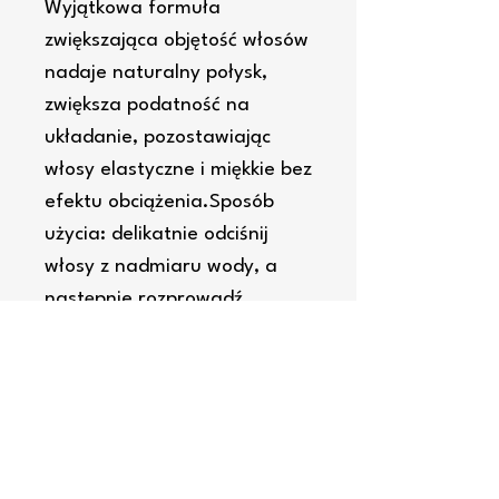
Wyjątkowa formuła
zwiększająca objętość włosów
nadaje naturalny połysk,
zwiększa podatność na
układanie, pozostawiając
włosy elastyczne i miękkie bez
efektu obciążenia.Sposób
użycia: delikatnie odciśnij
włosy z nadmiaru wody, a
następnie rozprowadź
odżywkę od nasady aż po
same końce. Pozostaw na 2
minuty i dokładnie spłucz. W
celu uzyskania najlepszych
rezultatów stosuj regularnie.