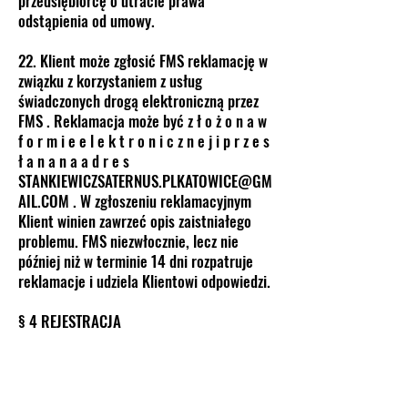
przedsiębiorcę o utracie prawa
odstąpienia od umowy.
22. Klient może zgłosić FMS reklamację w
związku z korzystaniem z usług
świadczonych drogą elektroniczną przez
FMS . Reklamacja może być z ł o ż o n a w
f o r m i e e l e k t r o n i c z n e j i p r z e s
ł a n a n a a d r e s
STANKIEWICZSATERNUS.PLKATOWICE@GM
AIL.COM . W zgłoszeniu reklamacyjnym
Klient winien zawrzeć opis zaistniałego
problemu. FMS niezwłocznie, lecz nie
później niż w terminie 14 dni rozpatruje
reklamacje i udziela Klientowi odpowiedzi.
§ 4 REJESTRACJA
1. W celu utworzenia konta Klienta, Klient
obowiązany jest dokonać nieodpłatnej
Rejestracji.