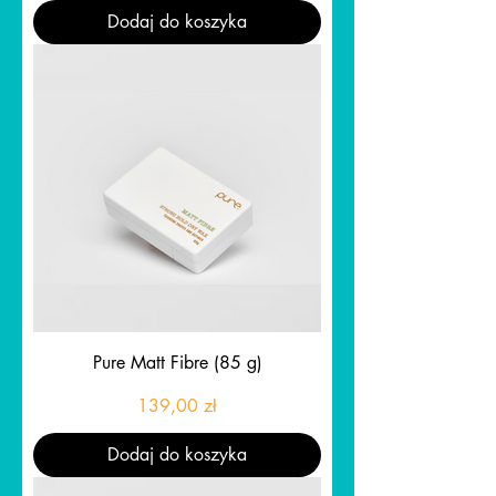
Dodaj do koszyka
Pure Matt Fibre (85 g)
Cena
139,00 zł
Dodaj do koszyka