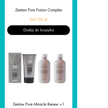
Zestaw Pure Fusion Complex
Cena
667,00 zł
Dodaj do koszyka
Zestaw Pure Miracle Renew +1