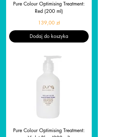
Pure Colour Optimising Treatment:
Red (200 ml)
Cena
139,00 zł
Dodaj do koszyka
Pure Colour Optimising Treatment: