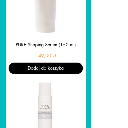
PURE Shaping Serum (150 ml)
Cena
149,00 zł
Dodaj do koszyka