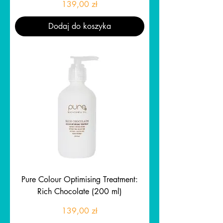
Cena
139,00 zł
Dodaj do koszyka
Pure Colour Optimising Treatment:
Rich Chocolate (200 ml)
Cena
139,00 zł