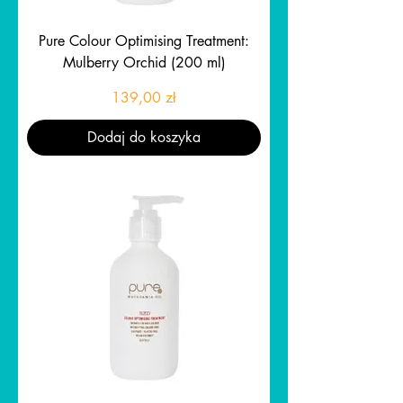
Pure Colour Optimising Treatment:
Mulberry Orchid (200 ml)
Cena
139,00 zł
Dodaj do koszyka