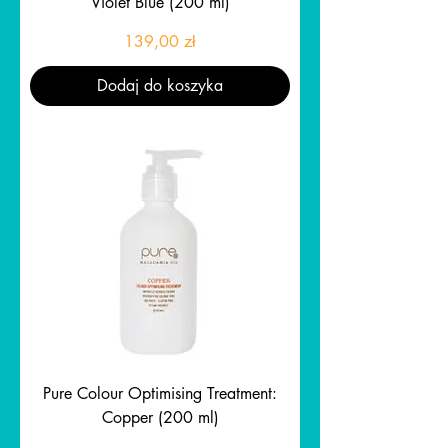
Violet Blue (200 ml)
Cena
139,00 zł
Dodaj do koszyka
Pure Colour Optimising Treatment:
Copper (200 ml)