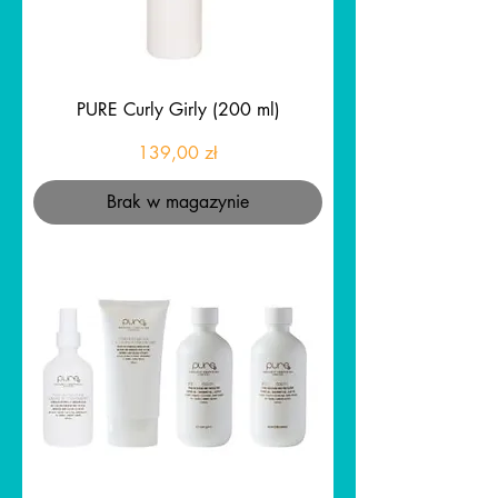
PURE Curly Girly (200 ml)
Cena
139,00 zł
Brak w magazynie