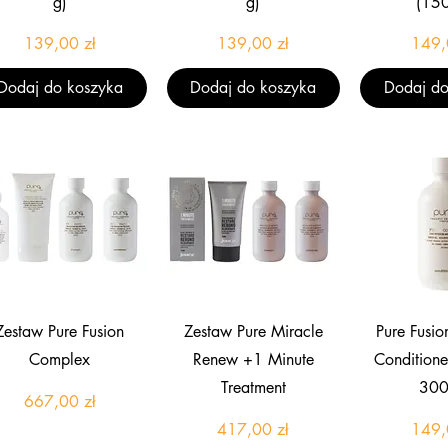
g)
g)
(150
Cena
Cena
139,00 zł
139,00 zł
149,
Dodaj do koszyka
Dodaj do koszyka
Dodaj do
Podgląd
Podgląd
Pod
Zestaw Pure Fusion
Zestaw Pure Miracle
Pure Fusi
Complex
Renew +1 Minute
Conditione
Treatment
300
Cena
667,00 zł
Cena
417,00 zł
149,