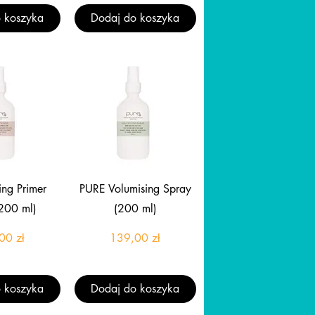
 koszyka
Dodaj do koszyka
gląd
Podgląd
ing Primer
PURE Volumising Spray
200 ml)
(200 ml)
Cena
Cena
00 zł
139,00 zł
 koszyka
Dodaj do koszyka