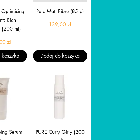
gląd
Podgląd
 Optimising
Pure Matt Fibre (85 g)
nt: Rich
Cena
139,00 zł
 (200 ml)
Cena
00 zł
 koszyka
Dodaj do koszyka
gląd
Podgląd
ing Serum
PURE Curly Girly (200