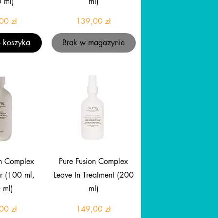
 ml)
ml)
Cena
Cena
00 zł
139,00 zł
 koszyka
Brak w magazynie
gląd
Podgląd
on Complex
Pure Fusion Complex
r (100 ml,
Leave In Treatment (200
 ml)
ml)
Cena
Cena
00 zł
149,00 zł