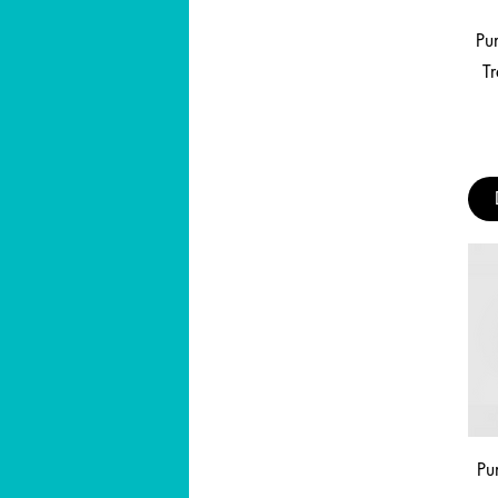
Pu
Tr
Pu