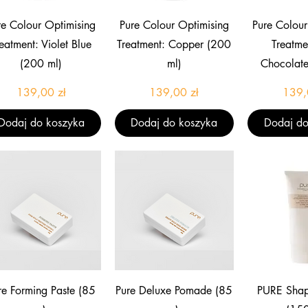
Podgląd
Podgląd
Pod
re Colour Optimising
Pure Colour Optimising
Pure Colour
eatment: Violet Blue
Treatment: Copper (200
Treatme
(200 ml)
ml)
Chocolate
Cena
Cena
139,00 zł
139,00 zł
139,
Dodaj do koszyka
Dodaj do koszyka
Dodaj do
Podgląd
Podgląd
Pod
re Forming Paste (85
Pure Deluxe Pomade (85
PURE Shap