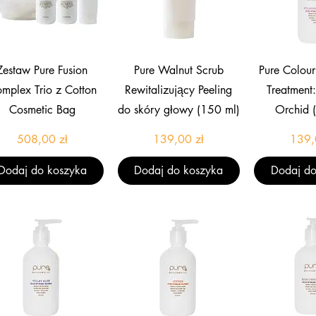
Podgląd
Podgląd
Pod
Zestaw Pure Fusion
Pure Walnut Scrub
Pure Colour
mplex Trio z Cotton
Rewitalizujący Peeling
Treatment
Cosmetic Bag
do skóry głowy (150 ml)
Orchid 
Cena
Cena
508,00 zł
139,00 zł
139,
Dodaj do koszyka
Dodaj do koszyka
Dodaj do