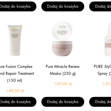
Dodaj do koszyka
Dodaj do koszyka
Dodaj do
Podgląd
Podgląd
Pod
ure Fusion Complex
Pure Miracle Renew
PURE Styl
nd Repair Treatment
Maska (250 g)
Spray (
(150 ml)
Cena
159,00 zł
139,
Cena
149,00 zł
Dodaj do koszyka
Dodaj do koszyka
Dodaj do