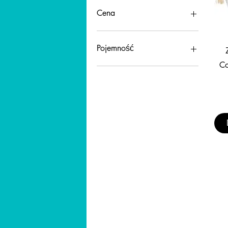
Cena
40 zł
667 zł
Pojemność
Co
100ml
225ML
250ml
25ml
500ml
75ML